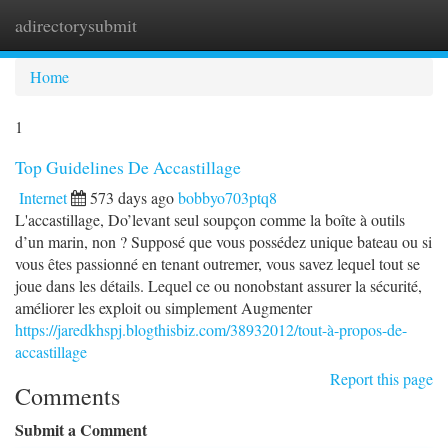
adirectorysubmit
Togg
navi
Home
1
Top Guidelines De Accastillage
Internet
573 days ago
bobbyo703ptq8
L'accastillage, Do’levant seul soupçon comme la boîte à outils
d’un marin, non ? Supposé que vous possédez unique bateau ou si
vous êtes passionné en tenant outremer, vous savez lequel tout se
joue dans les détails. Lequel ce ou nonobstant assurer la sécurité,
améliorer les exploit ou simplement Augmenter
https://jaredkhspj.blogthisbiz.com/38932012/tout-à-propos-de-
accastillage
Report this page
Comments
Submit a Comment