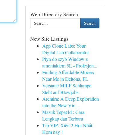
Web Directory Search
Search
New Site Listings
App Clone Labs: Your
Digital Lab Collaborator
Płyn do szyb Window z
amoniakiem 5L - Profesjon...
Finding Affordable Movers
Near Me in Deltona, FL
Versaute MILF Schlampe
Steht auf Blowjobs
Arcmira: A Deep Exploration
into the New Vir...
Masuk Tepat4d : Cara
Lengkap dan Terbaru
Tip VIP: Xiên 2 Hot Nhất
Hôm nay !