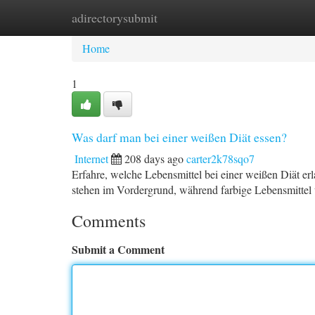
adirectorysubmit
Home
New Site Listings
Add Site
Ca
Home
1
Was darf man bei einer weißen Diät essen?
Internet
208 days ago
carter2k78sqo7
Erfahre, welche Lebensmittel bei einer weißen Diät erl
stehen im Vordergrund, während farbige Lebensmitte
Comments
Submit a Comment