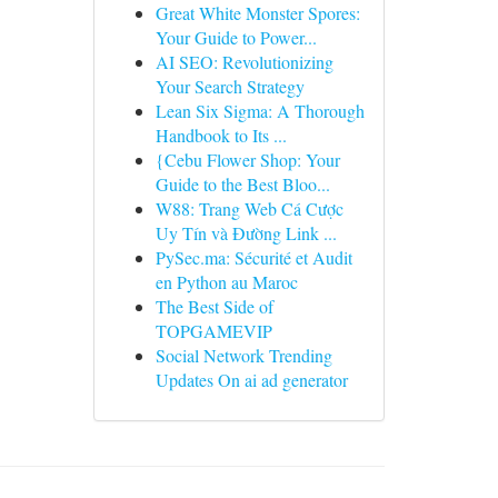
Great White Monster Spores:
Your Guide to Power...
AI SEO: Revolutionizing
Your Search Strategy
Lean Six Sigma: A Thorough
Handbook to Its ...
{Cebu Flower Shop: Your
Guide to the Best Bloo...
W88: Trang Web Cá Cược
Uy Tín và Đường Link ...
PySec.ma: Sécurité et Audit
en Python au Maroc
The Best Side of
TOPGAMEVIP
Social Network Trending
Updates On ai ad generator