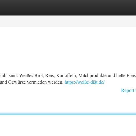
tegories
Register
Login
aubt sind. Weißes Brot, Reis, Kartoffeln, Milchprodukte und helle Flei
l und Gewürze vermieden werden.
https://weiße-diät.de/
Report 