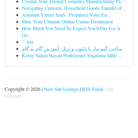
Cosmar Your Trusted Cosmetics Manufacturing Pa...
Navigating Customs: Household Goods Transfer of...
Assistant Virtuel SaaS : Propulsez Votre En...
88m: Your Ultimate Online Casino Destination
How Much You Need To Expect You'll Pay For A
Go...
```text
ساخت گیم مار با پایتون و ترتل: آموزش گام به گام
Koray Yalçin Hayatı Profesyonel Yaşamına dâhil ...
Copyright © 2026 |
New Site Listings
|
RSS Feeds
Link
Directory