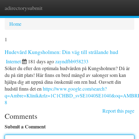
adirectorysubmit
Togg
navi
Home
1
Hudevård Kungsholmen: Din väg till strålande hud
Internet
181 days ago
zayndfbb958233
Söker du efter den optimala hudvården på Kungsholmen? Då är
du på rätt plats! Här finns en bred mängd av salonger som kan
hjälpa dig att uppnå dina önskemål om ren hud. Oavsett din
hudstil finns det en
https://www.google.com/search?
q=Ambre+Klinik&rlz=1C1CHBD_svSE1040SE1040&oq=A
8
Report this page
Comments
Submit a Comment