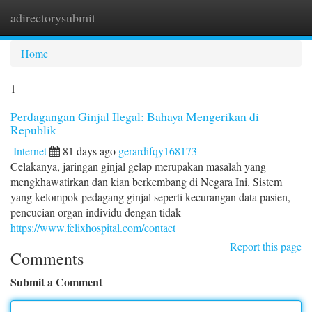
adirectorysubmit
Togg
navi
Home
1
Perdagangan Ginjal Ilegal: Bahaya Mengerikan di
Republik
Internet
81 days ago
gerardifqy168173
Celakanya, jaringan ginjal gelap merupakan masalah yang
mengkhawatirkan dan kian berkembang di Negara Ini. Sistem
yang kelompok pedagang ginjal seperti kecurangan data pasien,
pencucian organ individu dengan tidak
https://www.felixhospital.com/contact
Report this page
Comments
Submit a Comment