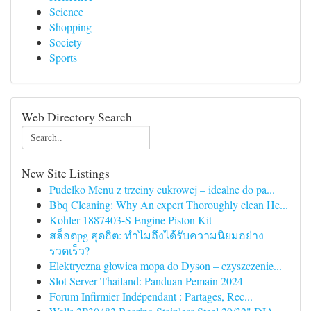
Science
Shopping
Society
Sports
Web Directory Search
New Site Listings
Pudełko Menu z trzciny cukrowej – idealne do pa...
Bbq Cleaning: Why An expert Thoroughly clean He...
Kohler 1887403-S Engine Piston Kit
สล็อตpg สุดฮิต: ทำไมถึงได้รับความนิยมอย่าง
รวดเร็ว?
Elektryczna głowica mopa do Dyson – czyszczenie...
Slot Server Thailand: Panduan Pemain 2024
Forum Infirmier Indépendant : Partages, Rec...