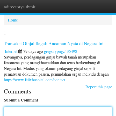
adirectorysubmit
Togg
navi
Home
1
Transaksi Ginjal Ilegal: Ancaman Nyata di Negara Ini
Internet
79 days ago
gregorypngz435498
Sayangnya, perdagangan ginjal bawah tanah merupakan
fenomena yang mengkhawatirkan dan terus berkembang di
Negara Ini. Modus yang oknum pedagang ginjal seperti
pemalsuan dokumen pasien, pemindahan organ individu dengan
https://www.felixhospital.com/contact
Report this page
Comments
Submit a Comment