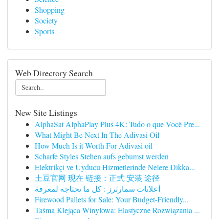
Shopping
Society
Sports
Web Directory Search
New Site Listings
AlphaSat AlphaPlay Plus 4K: Tudo o que Você Pre...
What Might Be Next In The Adivasi Oil
How Much Is it Worth For Adivasi oil
Scharfe Styles Stehen aufs gebumst werden
Elektrikçi ve Uyducu Hizmetlerinde Nelere Dikka...
土豆官网 现在 链接：正式 安装 途径
أعلانات سمارترز : كل ما تحتاجه لمعرفة
Firewood Pallets for Sale: Your Budget-Friendly...
Taśma Klejąca Winylowa: Elastyczne Rozwiązania ...