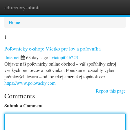
adirectorysubmit
Togg
navi
Home
1
Poľovnícky e-shop: Všetko pre lov a poľovníka
Internet
63 days ago
liviatopt046223
Objavte náš poľovnícky online obchod – váš spoľahlivý zdroj
všetkých pre lovcov a poľovníka . Ponúkame rozsiahly výber
prémiových tovaru – od loveckej americkej topánok cez
https://www.polovacky.com
Report this page
Comments
Submit a Comment