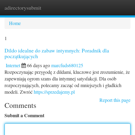
adirectorysubmit
Togg
navi
Home
1
Dildo idealne do zabaw intymnych: Poradnik dla
początkujących
Internet
66 days ago
marcfuds680125
Rozpoczynając przygodę z dildami, kluczowe jest zrozumienie, że
zapewniają ogrom szans dla intymnej satysfakcji. Dla osób
rozpoczynających, polecamy zacząć od mniejszych i gładkich
modeli. Zwróć
https://sprzedajemy.pl
Report this page
Comments
Submit a Comment