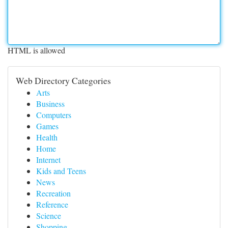
HTML is allowed
Web Directory Categories
Arts
Business
Computers
Games
Health
Home
Internet
Kids and Teens
News
Recreation
Reference
Science
Shopping