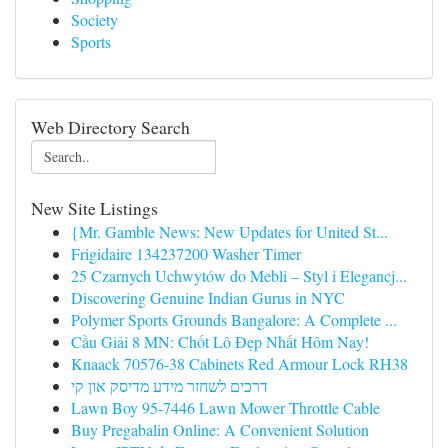
Society
Sports
Web Directory Search
New Site Listings
{Mr. Gamble News: New Updates for United St...
Frigidaire 134237200 Washer Timer
25 Czarnych Uchwytów do Mebli – Styl i Elegancj...
Discovering Genuine Indian Gurus in NYC
Polymer Sports Grounds Bangalore: A Complete ...
Cầu Giải 8 MN: Chốt Lô Đẹp Nhất Hôm Nay!
Knaack 70576-38 Cabinets Red Armour Lock RH38
דרכים לשחזר מידע מדיסק און קי
Lawn Boy 95-7446 Lawn Mower Throttle Cable
Buy Pregabalin Online: A Convenient Solution