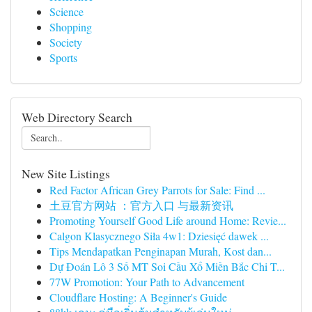
Science
Shopping
Society
Sports
Web Directory Search
New Site Listings
Red Factor African Grey Parrots for Sale: Find ...
土豆官方网站 ：官方入口 与最新资讯
Promoting Yourself Good Life around Home: Revie...
Calgon Klasycznego Siła 4w1: Dziesięć dawek ...
Tips Mendapatkan Penginapan Murah, Kost dan...
Dự Đoán Lô 3 Số MT Soi Cầu Xổ Miền Bắc Chi T...
77W Promotion: Your Path to Advancement
Cloudflare Hosting: A Beginner's Guide