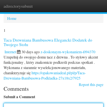
adirectorysubmit
Togg
navi
Home
1
Taca Drewniana Bambusowa Elegancki Dodatek do
Twojego Stołu
Internet
30 days ago
z-doskonaym-wykonaniem-i094370
Uzupełnij do swojego domu tace z drewna . To stylowy akcent
funkcjonalny , który znakomicie podkreśli podczas spotkań .
Wykonana z starannie wyselekcjonowanego materiału,
charakteryzuje się
https://opakowaniadeal.pl/pl/p/Taca-
Drewniana-Bambusowa-Podkladka-27x18x2/7925
Report this page
Comments
Submit a Comment