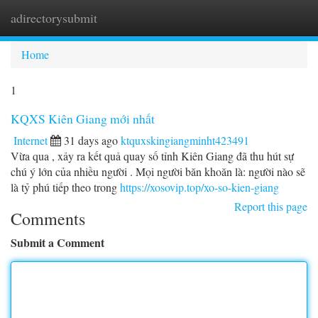
adirectorysubmit
Togg
navi
Home
1
KQXS Kiên Giang mới nhất
Internet
31 days ago
ktquxskingiangminht423491
Vừa qua , xảy ra kết quả quay số tỉnh Kiên Giang đã thu hút sự
chú ý lớn của nhiều người . Mọi người băn khoăn là: người nào sẽ
là tỷ phú tiếp theo trong
https://xosovip.top/xo-so-kien-giang
Report this page
Comments
Submit a Comment