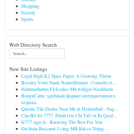
Shopping
Society
Sports
Web Directory Search
New Site Listings
Legal High K2 Spice Paper: A Growing Threat
Boostez Votre Santé Naturellement : Conseils et...
Hammerhartes Fickvideo Mit williger Nachbarin
BongaCams: удобный формат интерактивного
отдыха...
Qutone Tile Dealer Near Me in Hyderabad - Nag...
Cầu Bộ Số 7777: Đánh Giá Chi Tiết và Bí Quyế...
Ie777 sign in - Knowing The Best For You
Dự đoán Baccarat 3 càng MB Rất có Trúng ...